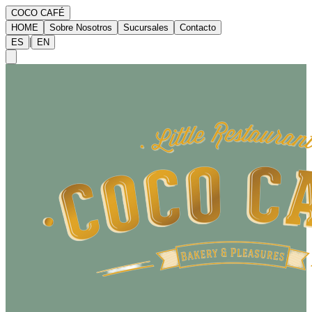
COCO CAFÉ
HOME
Sobre Nosotros
Sucursales
Contacto
|
ES
EN